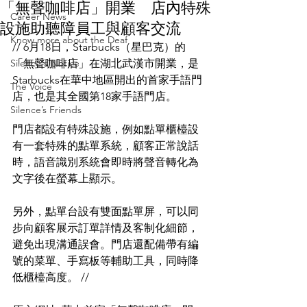
「無聲咖啡店」開業 店內特殊
Career News
設施助聽障員工與顧客交流
Know more about the Deaf
// 6月18日，Starbucks（星巴克）的
Silence's Notice
「無聲咖啡店」在湖北武漢市開業，是
Starbucks在華中地區開出的首家手語門
The Voice
店，也是其全國第18家手語門店。
Silence’s Friends
門店都設有特殊設施，例如點單櫃檯設
有一套特殊的點單系統，顧客正常說話
時，語音識別系統會即時將聲音轉化為
文字後在螢幕上顯示。
另外，點單台設有雙面點單屏，可以同
步向顧客展示訂單詳情及客制化細節，
避免出現溝通誤會。門店還配備帶有編
號的菜單、手寫板等輔助工具，同時降
低櫃檯高度。 //