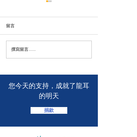
留言
M+ | 看我今天
撰寫留言......
香港警務處 | 網上申請992
緊急短訊求助服務
​您今天的支持，成就了龍耳
的明天
捐款