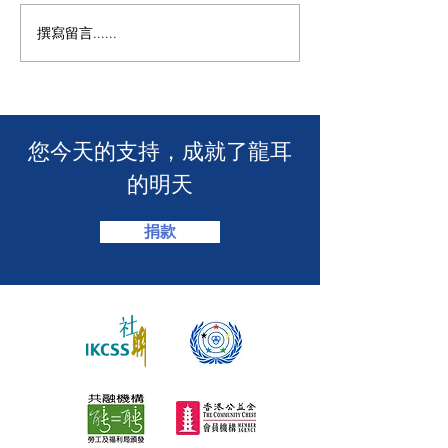
撰寫留言......
🧯 【推動資訊無障礙！龍
【🎳 聾健同樂
耳為葵盛西邨消防安全簡
力！「龍耳」會
介會提供手語翻譯】 🤟
「LING皇LIN
2026」🏆】
​您今天的支持，成就了龍耳
的明天
捐款