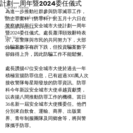
計劃一周年暨2024委任儀式
Career News
為進一步推動社群參與防罪滅罪工作，
Know more about the Deaf
防止罪案科（防罪科）於五月十六日在
警察總部舉行安全城市大使計劃一周年
Silence's Notice
暨2024委任儀式。處長蕭澤頤致辭時表
The Voice
示，在警隊與市民的共同努力下，大部
分騙案數字有所下跌，但投資騙案數字
Silence’s Friends
卻錄得上升，因此防騙工作不能鬆懈。
處長讚揚47位安全城市大使於過去一年
積極宣揚防罪信息，已有超過300萬人次
接收警隊每星期發放的防罪資訊。防罪
科今年新設安全城市大使卓越貢獻獎，
以表揚八間推動防罪工作的機構。當日
36名新一屆安全城市大使獲委任。他們
分別來自飲食、運輸、商界、出版業
界、青年制服團隊及同鄉會等，將與警
隊攜手防罪。