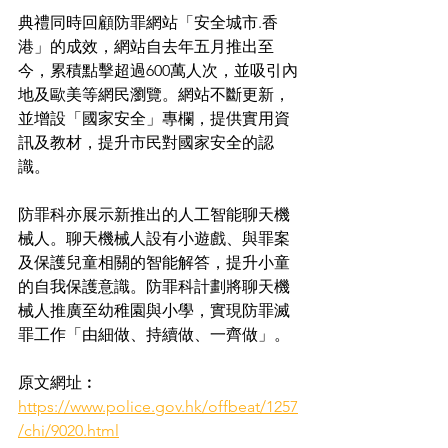
典禮同時回顧防罪網站「安全城市.香
港」的成效，網站自去年五月推出至
今，累積點擊超過600萬人次，並吸引內
地及歐美等網民瀏覽。網站不斷更新，
並增設「國家安全」專欄，提供實用資
訊及教材，提升市民對國家安全的認
識。
防罪科亦展示新推出的人工智能聊天機
械人。聊天機械人設有小遊戲、與罪案
及保護兒童相關的智能解答，提升小童
的自我保護意識。防罪科計劃將聊天機
械人推廣至幼稚園與小學，實現防罪滅
罪工作「由細做、持續做、一齊做」。
原文網址︰
https://www.police.gov.hk/offbeat/1257
/chi/9020.html