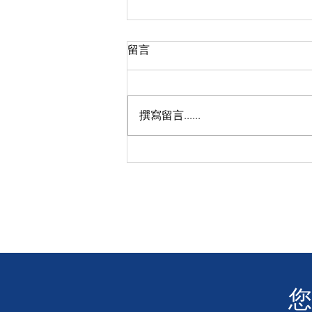
留言
撰寫留言......
【感恩關注】❤️ 讓我們聆聽聾
人的聲音 👂 電影「玲瓏」沙田
大圍圍方戲院成功放映！
​