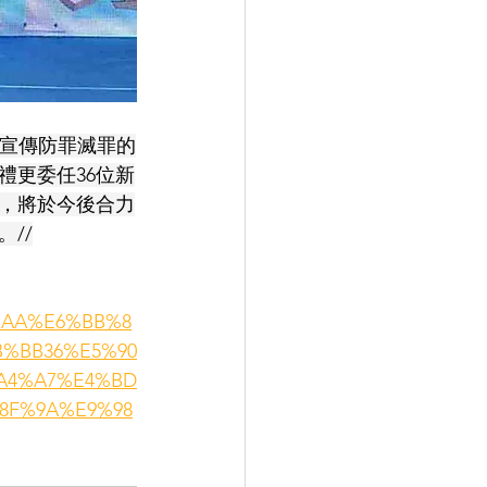
方宣傳防罪滅罪的
禮更委任36位新
，將於今後合力
//
BD%AA%E6%BB%8
%BB36%E5%90
A4%A7%E4%BD
8F%9A%E9%98