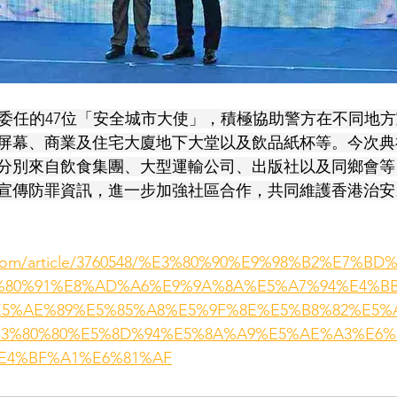
委任的47位「安全城市大使」，積極協助警方在不同地
屏幕、商業及住宅大廈地下大堂以及飲品紙杯等。今次典
分別來自飲食集團、大型運輸公司、出版社以及同鄉會等
宣傳防罪資訊，進一步加強社區合作，共同維護香港治安。
ket.com/article/3760548/%E3%80%90%E9%98%B2%E7%
80%91%E8%AD%A6%E9%9A%8A%E5%A7%94%E4%BB
5%AE%89%E5%85%A8%E5%9F%8E%E5%B8%82%E5%
3%80%80%E5%8D%94%E5%8A%A9%E5%AE%A3%E6%
E4%BF%A1%E6%81%AF