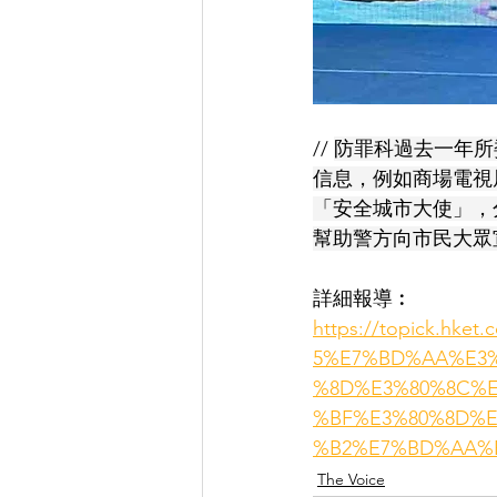
// 
防罪科過去一年所
信息，例如商場電視
「安全城市大使」，
幫助警方向市民大眾
詳細報導︰
https://topick.h
5%E7%BD%AA%E3%
%8D%E3%80%8C%E
%BF%E3%80%8D%E
%B2%E7%BD%AA%
The Voice