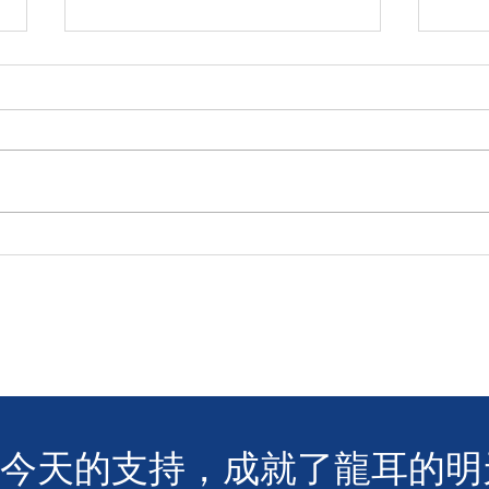
🧯 【推動資訊無障礙！龍耳為
【
葵盛西邨消防安全簡介會提供
「龍
手語翻譯】 🤟
LIN
您今天的支持，成就了龍耳的明