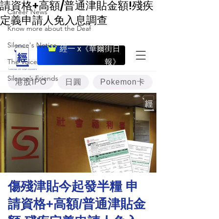
請資格+高額/普通津貼金額!殘疾
Career News
定義申請人免入息調查
Know more about the Deaf
Silence's Notice
The Voice
Silence’s Friends