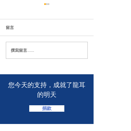
留言
M+ | 看我今天
撰寫留言......
香港警務處 | 網上申請992
緊急短訊求助服務
​您今天的支持，成就了龍耳
的明天
捐款