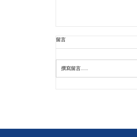
留言
撰寫留言......
【感恩關注】❤️ 讓我們聆聽聾
人的聲音 👂 電影「玲瓏」沙田
大圍圍方戲院成功放映！