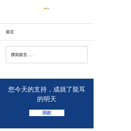
留言
撰寫留言......
🧯 【推動資訊無障礙！龍
【🎳 聾健同樂
耳為葵盛西邨消防安全簡
力！「龍耳」會
介會提供手語翻譯】 🤟
「LING皇LIN
2026」🏆】
​您今天的支持，成就了龍耳
的明天
捐款