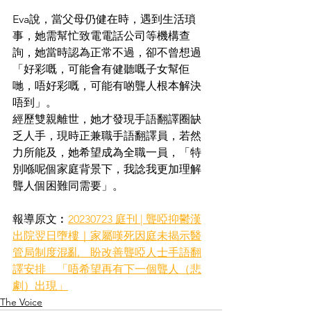
Eva說，當父母仍健在時，遇到生活瑣
事，她需幫忙致電電話公司等機構查
詢，她當時認為正常不過，卻不曾想過
「好彩嘅，可能會有健聽嘅子女幫佢
哋，唔好彩嘅，可能有啲聾人根本解決
唔到」。
經歷雙親離世，她才發現手語翻譯圈缺
乏人手，現時正兼職手語翻譯員，若然
力所能及，她希望成為全職一員，「特
別喺呢個家庭背景下，我諗我更加理解
聾人個困難同需要」。
報導原文︰
20230723 庭刊 | 聾啞抑鬱漢
出院翌日墮樓｜家屬嘆死因庭未揭示醫
管局制度混亂　盼改善聾啞人士手語翻
譯安排　「唔希望再有下一個聾人（悲
劇）出現」
The Voice