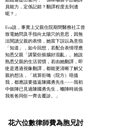
員能力，定係記錯？翻譯程度去到邊
呢？」
Eva說，事實上父親住院期間醫務社工曾
致電她問及手指向太陽穴的意思，因無
法閱讀父親的表情，她當下誤以為意指
「知道」，如今回想，若配合表情理應
知悉父親「講緊佢個腦好混亂」。她說
熟悉父親的生活習慣，若由她翻譯，即
使是透過視像翻譯，都能更清晰了解父
親的想法，「就算佢哋（院方）唔搵
我，都應該要搵返陳國勇先生⋯⋯我初
中個陣已見過陳國勇先生，嗰陣時就係
我爸爸同佢一齊去覆診。」
花六位數律師費為胞兄討