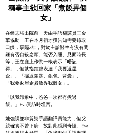
稱事主欲回家「煮飯畀個
女」
在鍾志強出院前一天由手語翻譯員王金
華協助，王在本月初才獲告知需要錄取
口供，事隔3年，對於主診醫生有沒有問
鍾有否自殺念頭、能否入睡、見面時長
等，王在庭上作供一概表示「唔記
得」，但就指鍾曾表達「我要返屋
企」、「攞返鎖匙、銀包、背囊」、
「我要返屋企煮飯畀我個女」。
「以我印象中，爸爸一次都冇煮過
飯。」Eva受訪時坦言。
她強調並非質疑手語翻譯員能力，但父
親確實不曾下廚，故對此感到奇怪。Eva
姑姐遂提出疑問：「係咪嗰個手語翻譯