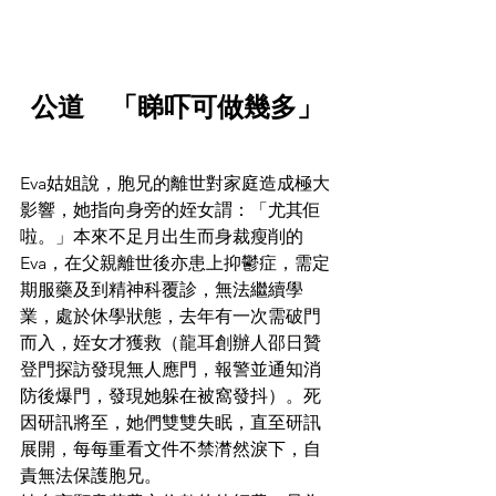
公道　「睇吓可做幾多」
Eva姑姐說，胞兄的離世對家庭造成極大
影響，她指向身旁的姪女謂：「尤其佢
啦。」本來不足月出生而身裁瘦削的
Eva，在父親離世後亦患上抑鬱症，需定
期服藥及到精神科覆診，無法繼續學
業，處於休學狀態，去年有一次需破門
而入，姪女才獲救（龍耳創辦人邵日贊
登門探訪發現無人應門，報警並通知消
防後爆門，發現她躲在被窩發抖）。死
因研訊將至，她們雙雙失眠，直至研訊
展開，每每重看文件不禁潸然淚下，自
責無法保護胞兄。