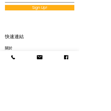
Sign Up!
快速連結
關於
支持龍耳
最新消息
​活動
手語班
​聯絡我們