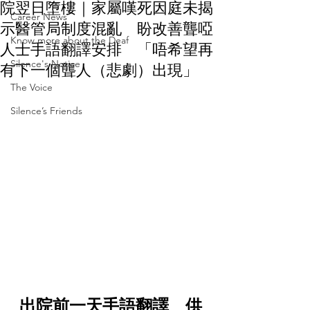
院翌日墮樓｜家屬嘆死因庭未揭
Career News
示醫管局制度混亂 盼改善聾啞
Know more about the Deaf
人士手語翻譯安排 「唔希望再
Silence's Notice
有下一個聾人（悲劇）出現」
The Voice
Silence’s Friends
出院前一天手語翻譯　供