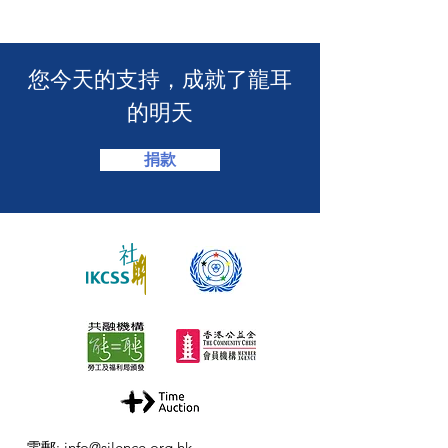
介會提供手語翻譯】 🤟
「LING皇LIN
2026」🏆】
​您今天的支持，成就了龍耳
的明天
捐款
電郵
:
info@silence.org.hk