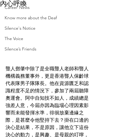
內心呼喚
Career News
Know more about the Deaf
Silence's Notice
The Voice
Silence’s Friends
聾人鄧肇中除了是全職聾人老師和聾人
機構義務董事外，更是香港聾人保齡球
代表隊男子隊隊長。他在資源匱乏和認
識程度不足的情況下，參加了兩屆聽障
奧運會。阿中自知技不如人，成績總是
強差人意，今屆亦因為臨場心理因素影
響而未能發揮水準，徘徊放棄邊緣之
際，是甚麼令他堅持下去？掛在口邊的
決心是結果，不是原因，讓他立下這份
決心的動力，是興趣、是母親的叮嚀，