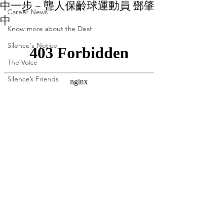
中一步－聾人保齡球運動員 鄧肇
Career News
中
Know more about the Deaf
Silence's Notice
The Voice
Silence’s Friends