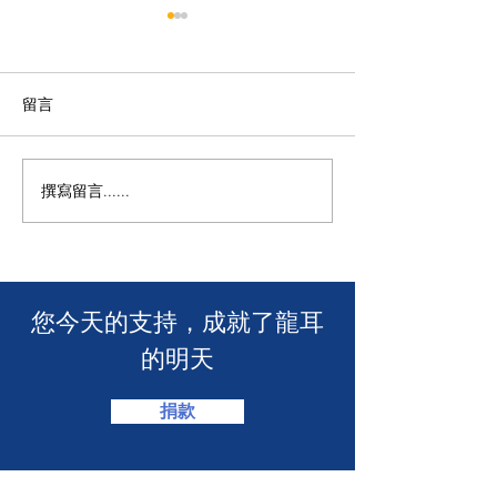
留言
撰寫留言......
🧯 【推動資訊無障礙！龍
【🎳 聾健同樂
耳為葵盛西邨消防安全簡
力！「龍耳」會
介會提供手語翻譯】 🤟
「LING皇LIN
2026」🏆】
​您今天的支持，成就了龍耳
的明天
捐款