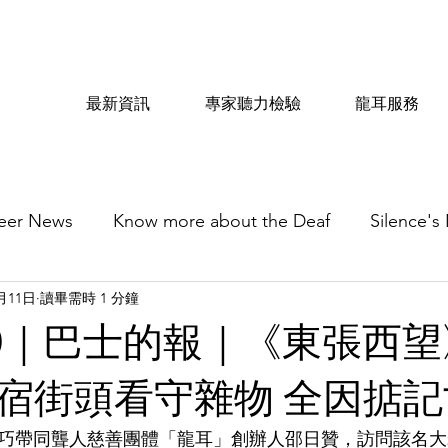
最新資訊
專家聽力檢驗
龍耳服務
eer News
Know more about the Deaf
Silence's
0月11日
讀畢需時 1 分鐘
010｜巴士的報｜《東張西
宿街頭看守雜物 全因掂記
梁敏巧帶同聾人慈善團體「龍耳」創辦人邵日贊，訪問該名