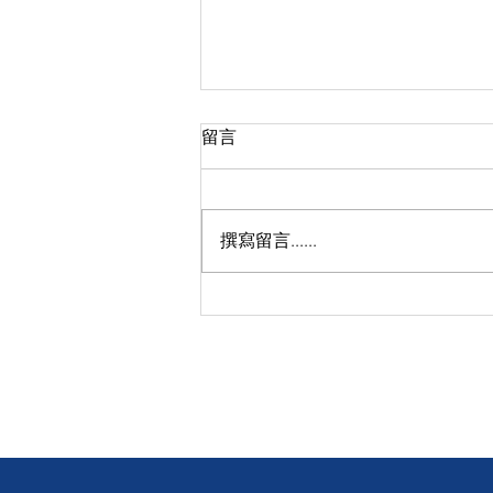
留言
撰寫留言......
【感恩關注】❤️ 讓我們聆聽聾
人的聲音 👂 電影「玲瓏」沙田
大圍圍方戲院成功放映！