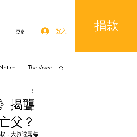
捐款
登入
更多...
 Notice
The Voice
望》揭聾
亡父？
大叔，大叔透露每