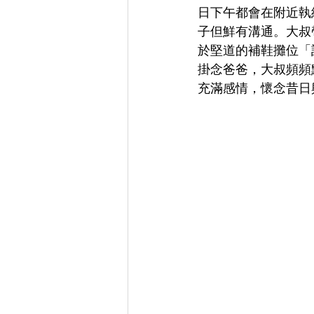
日下午都會在附近執
子但鮮有溝通。大叔
於堅道的補鞋攤位「
掛念爸爸，大叔頻頻
充滿感情，懷念昔日