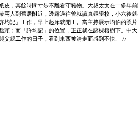
紙皮，其餘時間寸步不離看守雜物。大叔太太在十多年前
帶兩人到舊居附近，透露過往曾就讀真鐸學校，小六後就
許均記」工作，早上起床就開工。當主持展示均伯的照片
點頭；而「許均記」的位置，正正就在該棵榕樹下。中大
與父親工作的日子，看到東西被清走而感到不快。 //