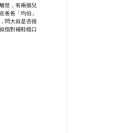
離世，有兩個兒
在爸爸「均伯」
，問大叔是否很
叔指對補鞋檔口