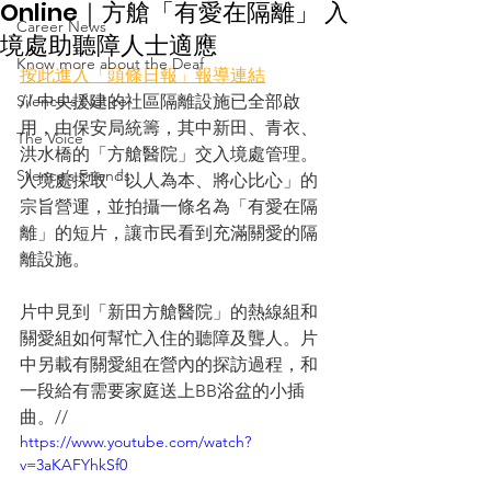
Online｜方艙「有愛在隔離」 入
Career News
境處助聽障人士適應
Know more about the Deaf
按此進入「頭條日報」報導連結
Silence's Notice
// 中央援建的社區隔離設施已全部啟
用，由保安局統籌，其中新田、青衣、
The Voice
洪水橋的「方艙醫院」交入境處管理。
Silence’s Friends
入境處採取「以人為本、將心比心」的
宗旨營運，並拍攝一條名為「有愛在隔
離」的短片，讓市民看到充滿關愛的隔
離設施。
片中見到「新田方艙醫院」的熱線組和
關愛組如何幫忙入住的聽障及聾人。片
中另載有關愛組在營內的探訪過程，和
一段給有需要家庭送上BB浴盆的小插
曲。//
https://www.youtube.com/watch?
v=3aKAFYhkSf0