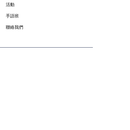
​活動
手語班
​聯絡我們