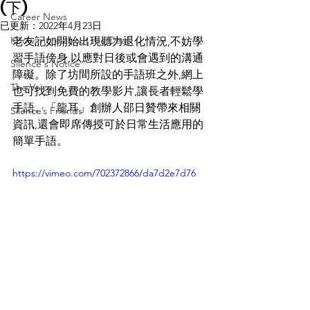
(下)
Career News
已更新：
2022年4月23日
Know more about the Deaf
老友記如開始出現聽力退化情況,不妨學
習手語傍身,以應對日後或會遇到的溝通
Silence's Notice
障礙。除了坊間所設的手語班之外,網上
The Voice
也可找到免費的教學影片,讓長者輕鬆學
手語。「龍耳」創辦人邵日贊帶來相關
Silence’s Friends
資訊,還會即席傳授可於日常生活應用的
簡單手語。
https://vimeo.com/702372866/da7d2e7d76