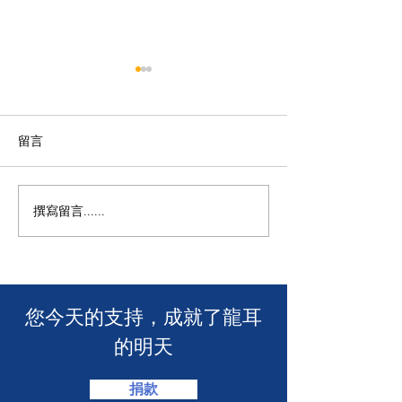
留言
撰寫留言......
🧯 【推動資訊無障礙！龍
【🎳 聾健同樂
耳為葵盛西邨消防安全簡
力！「龍耳」會
介會提供手語翻譯】 🤟
「LING皇LIN
2026」🏆】
​您今天的支持，成就了龍耳
的明天
捐款