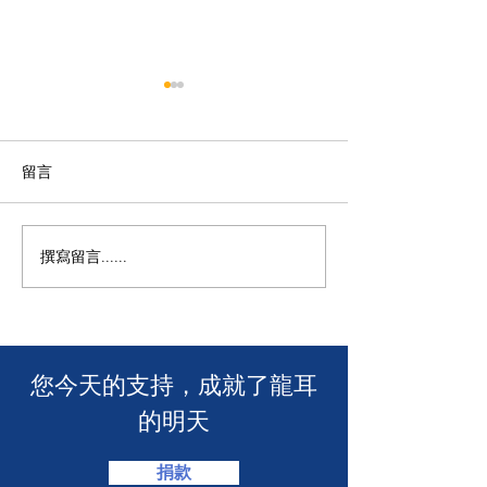
留言
【龍耳資訊】
不一樣的包包👛
撰寫留言......
​您今天的支持，成就了龍耳
的明天
捐款