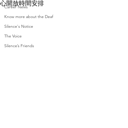
心開放時間安排
Career News
Know more about the Deaf
Silence's Notice
The Voice
Silence’s Friends