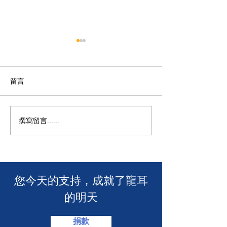
留言
撰寫留言......
🧯 【推動資訊無障礙！龍
【🎳 聾健同樂
耳為葵盛西邨消防安全簡
力！「龍耳」會
介會提供手語翻譯】 🤟
「LING皇LIN
2026」🏆】
​您今天的支持，成就了龍耳
的明天
捐款