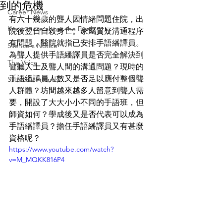
到的危機
Career News
有六十幾歲的聾人因情緒問題住院，出
Know more about the Deaf
院後翌日自殺身亡。家屬質疑溝通程序
有問題，醫院就指已安排手語繙譯員。
Silence's Notice
為聾人提供手語繙譯員是否完全解決到
The Voice
健聽人士及聾人間的溝通問題？現時的
手語繙譯員人數又是否足以應付整個聾
Silence’s Friends
人群體？坊間越來越多人留意到聾人需
要，開設了大大小小不同的手語班，但
師資如何？學成後又是否代表可以成為
手語繙譯員？擔任手語繙譯員又有甚麼
資格呢？
https://www.youtube.com/watch?
v=M_MQKK816P4