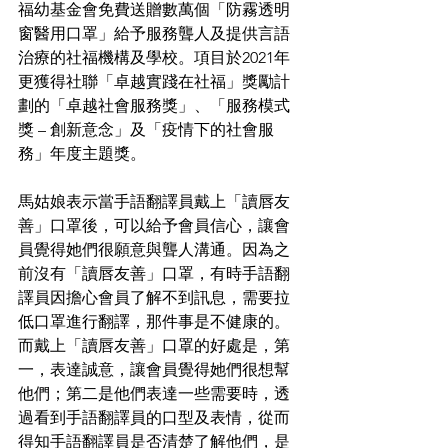
福幼基金會免費送贈數萬個「防霧透明
窗醫用口罩」給予服務聾人及提供言語
治療的社福機構及學校。項目於2021年
更獲得社聯「卓越實踐在社福」獎勵計
劃的「卓越社會服務獎」、「服務模式
獎 – 創新意念」及「疫情下的社會服
務」年度主題獎。  
馬姑娘表示當手語翻譯員戴上「讀唇友
善」口罩後，可以給予會員信心，讓會
員覺得她們很願意與聾人溝通。因為之
前沒有「讀唇友善」口罩，有時手語翻
譯員因擔心會員了解不到訊息，需要拉
低口罩進行翻譯，那件事是不健康的。
而戴上「讀唇友善」口罩的好處是，第
一，表達誠意，讓會員覺得她們很想幫
他們；第二是他們表達一些需要時，透
過看到手語翻譯員的口型及表情，從而
得知手語翻譯員是否清楚了解他們，是