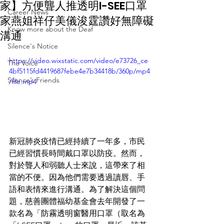
家】方便聾人推透明I-SEE口罩
Career News
家燕姐祥仔美儀浚霆讚好無障礙
Know more about the Deaf
溝通
Silence's Notice
https://video.wixstatic.com/video/e73726_ce
The Voice
4bf5115fd4419687febe4e7b34418b/360p/mp4
Silence’s Friends
/file.mp4
新冠肺炎疫情已經持續了一年多，市民
已經習慣長時間戴口罩以防疫。然而，
對於聾人和弱聽人士來說，這帶來了相
當的不便。因為他們需要透過讀唇、手
語和表情來進行溝通。為了解決這個問
題，慈善團體福幼基金會去年開發了一
款名為「防霧透明窗醫用口罩（取名為