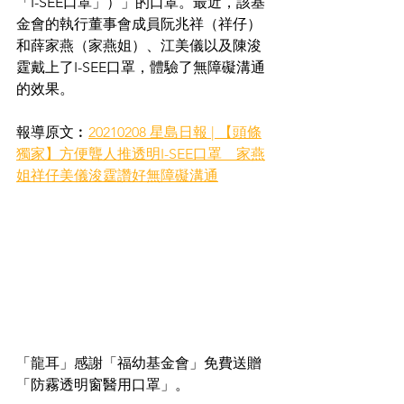
「I-SEE口罩」）」的口罩。最近，該基
金會的執行董事會成員阮兆祥（祥仔）
和薛家燕（家燕姐）、江美儀以及陳浚
霆戴上了I-SEE口罩，體驗了無障礙溝通
的效果。
報導原文︰
20210208 星島日報 | 【頭條
獨家】方便聾人推透明I-SEE口罩　家燕
姐祥仔美儀浚霆讚好無障礙溝通
「龍耳」感謝「福幼基金會」免費送贈
「防霧透明窗醫用口罩」。