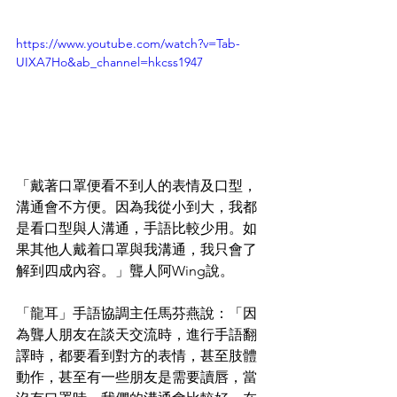
https://www.youtube.com/watch?v=Tab-
UIXA7Ho&ab_channel=hkcss1947
「戴著口罩便看不到人的表情及口型，
溝通會不方便。因為我從小到大，我都
是看口型與人溝通，手語比較少用。如
果其他人戴着口罩與我溝通，我只會了
解到四成內容。」聾人阿Wing說。  
「龍耳」手語協調主任馬芬燕說：「因
為聾人朋友在談天交流時，進行手語翻
譯時，都要看到對方的表情，甚至肢體
動作，甚至有一些朋友是需要讀唇，當