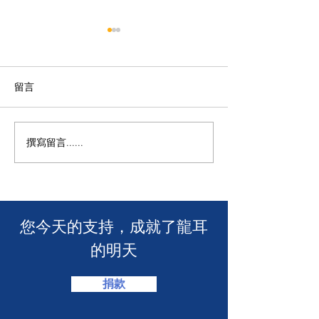
留言
撰寫留言......
🧯 【推動資訊無障礙！龍
【🎳 聾健同樂
耳為葵盛西邨消防安全簡
力！「龍耳」會
介會提供手語翻譯】 🤟
「LING皇LIN
2026」🏆】
​您今天的支持，成就了龍耳
的明天
捐款