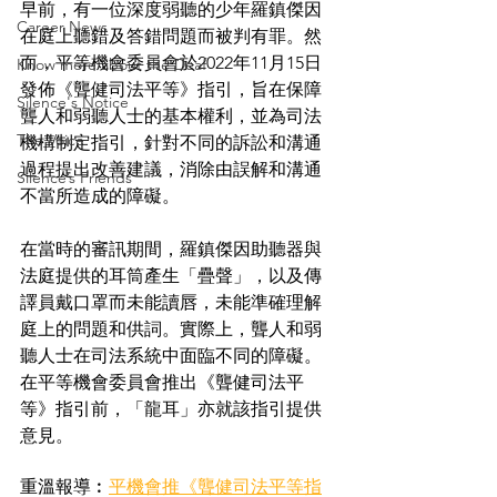
早前，有一位深度弱聽的少年羅鎮傑因
Career News
在庭上聽錯及答錯問題而被判有罪。然
而，平等機會委員會於2022年11月15日
Know more about the Deaf
發佈《聾健司法平等》指引，旨在保障
Silence's Notice
聾人和弱聽人士的基本權利，並為司法
The Voice
機構制定指引，針對不同的訴訟和溝通
過程提出改善建議，消除由誤解和溝通
Silence’s Friends
不當所造成的障礙。
在當時的審訊期間，羅鎮傑因助聽器與
法庭提供的耳筒產生「疊聲」，以及傳
譯員戴口罩而未能讀唇，未能準確理解
庭上的問題和供詞。實際上，聾人和弱
聽人士在司法系統中面臨不同的障礙。
在平等機會委員會推出《聾健司法平
等》指引前，「龍耳」亦就該指引提供
意見。
重溫報導︰
平機會推《聾健司法平等指