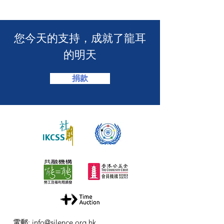
介會提供手語翻譯】 🤟
「LING皇LIN
2026」🏆】
​您今天的支持，成就了龍耳
的明天
捐款
電郵
:
info@silence.org.hk