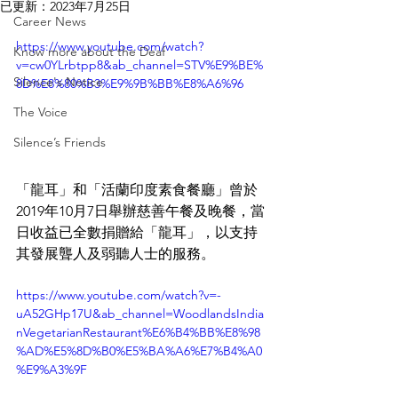
已更新：
2023年7月25日
Career News
https://www.youtube.com/watch?
Know more about the Deaf
v=cw0YLrbtpp8&ab_channel=STV%E9%BE%
Silence's Notice
8D%E8%80%B3%E9%9B%BB%E8%A6%96
The Voice
Silence’s Friends
「龍耳」和「活蘭印度素食餐廳」曾於
2019年10月7日舉辦慈善午餐及晚餐，當
日收益已全數捐贈給「龍耳」，以支持
其發展聾人及弱聽人士的服務。
https://www.youtube.com/watch?v=-
uA52GHp17U&ab_channel=WoodlandsIndia
nVegetarianRestaurant%E6%B4%BB%E8%98
%AD%E5%8D%B0%E5%BA%A6%E7%B4%A0
%E9%A3%9F