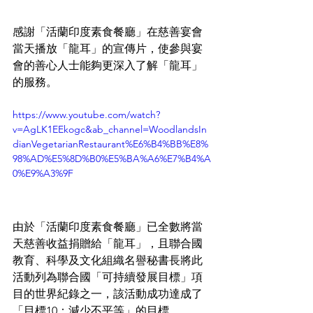
感謝「活蘭印度素食餐廳」在慈善宴會
當天播放「龍耳」的宣傳片，使參與宴
會的善心人士能夠更深入了解「龍耳」
的服務。
https://www.youtube.com/watch?
v=AgLK1EEkogc&ab_channel=WoodlandsIn
dianVegetarianRestaurant%E6%B4%BB%E8%
98%AD%E5%8D%B0%E5%BA%A6%E7%B4%A
0%E9%A3%9F
由於「活蘭印度素食餐廳」已全數將當
天慈善收益捐贈給「龍耳」，且聯合國
教育、科學及文化組織名譽秘書長將此
活動列為聯合國「可持續發展目標」項
目的世界紀錄之一，該活動成功達成了
「目標10：減少不平等」的目標。