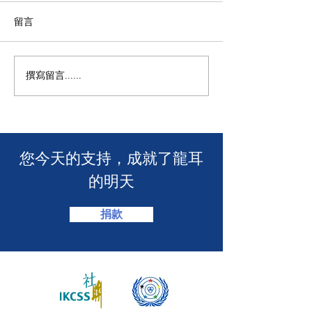
留言
撰寫留言......
🎉【龍耳送上祝賀！全新
🧯 【推動資訊
飲品店「糯語 NUMEE」正
耳為葵盛西邨消
式開幕，會員專享 7 折優
介會提供手語翻譯
惠！】🎊
​您今天的支持，成就了龍耳
的明天
捐款