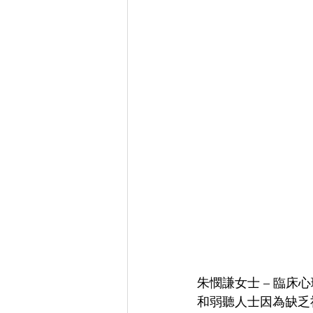
朱憫謙女士 – 臨
和弱聽人士因為缺乏