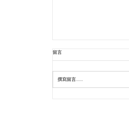
留言
撰寫留言......
🏃🏻‍♀️GRIP Beyond - OAKLEY
RUN 秋日動感開跑！🏃‍♂️