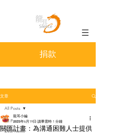
捐款
文章
All Posts
龍耳小編
All Posts
2025年6月19日
讀畢需時 1 分鐘
關匯計畫：為溝通困難人士提供
Deaf News