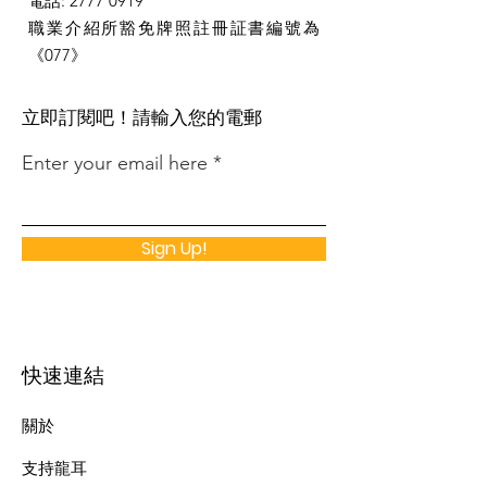
電話
:
2777 0919
職業介紹所豁免牌照註冊証書編號為
《077》
​立即訂閱吧！請輸入您的電郵
Enter your email here
Sign Up!
快速連結
關於
支持龍耳