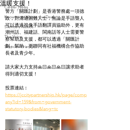
溫暖支援！
Career News
警方「關匯計劃」是香港警務處一項德
Know more about the Deaf
政，對溝通困難人士，無論是手語聾人
可以透過視像手語翻譯員協助外，更有
Silence's Notice
潮州話、福建話、閩南話等人士需要警
The Voice
察幫助及支援，都可以透過「關匯計
劃」幫助，更聯同有社福機構合作協助
Silence’s Friends
長者及青少年。
請大家大力支持🙏🏻🙏🏻🙏🏻讓求助者
得到適切支援！
投票連結︰
https://jccitypartnership.hk/page/comp
any?id=159&from=government-
statutory-bodies&lang=tc