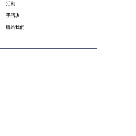
​活動
手語班
​聯絡我們