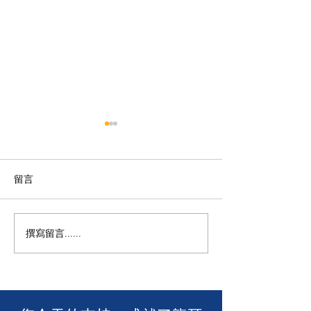
留言
撰寫留言......
🧯 【推動資訊無障礙！龍
【🎳 聾健同樂
耳為葵盛西邨消防安全簡
力！「龍耳」會
介會提供手語翻譯】 🤟
「LING皇LIN
2026」🏆】