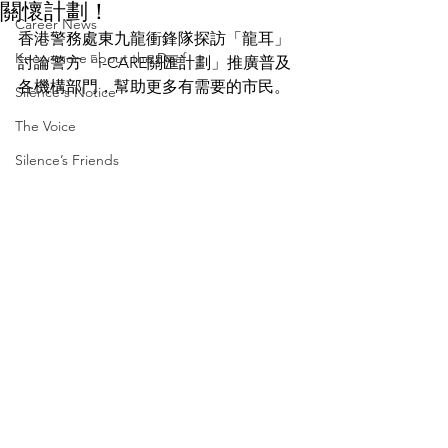
關懷計劃！
Career News
香港警務處東九龍衝鋒隊探訪「龍耳」
Know more about the Deaf
討論警方「i-CARE關匯計劃」推廣普及
各機構部門，幫助更多有需要的市民。
Silence's Notice
The Voice
Silence’s Friends