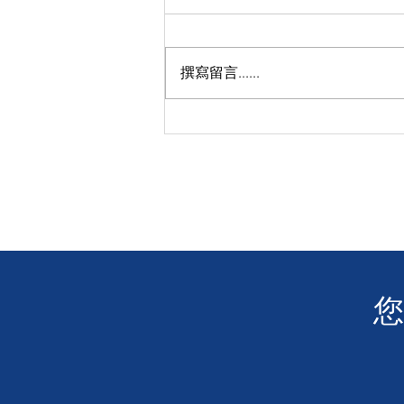
撰寫留言......
【聾人視野理想社區攝影比
賽】
​