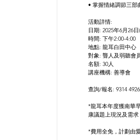
• 掌握情緒調節三部
活動詳情:
日期: 2025年6月26日
時間: 下午2:00-4:00
地點: 龍耳白田中心
對象: 聾人及弱聽會
名額: 30人
講座機構: 善導會
查詢/報名: 9314 492
*龍耳本年度獲南華
康議題上現況及需求
*費用全免，計劃由