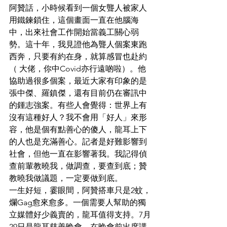
阿贊話，小時候看到一個女聾人被家人
用鐵鍊鎖住，這個畫面一直在他腦海
中，出來社會工作開始當義工關心弱
勢。這十年，我見證他為聾人個案東跑
西奔，只要有約在身，就算感冒也赴約
（ 大佬，你中Covid亦行遠啲啦）。他
協助過很多個案，最近大家有印象的是
張中傑、羅鎮傑，還有目前仍在審訊中
的鍾志強案。有些人會覺得：世界上有
沒有這種好人？我不會用「好人」來形
容，他是個有點善心的傻人，龍耳上下
的人也是充滿善心。記者是好難影響到
社會，但他一直在影響著我。我記得偵
查前輩教曉我，做調查，要查到底；贊
教曉我做議題，一定要做到底。
一生好短，霎眼間，阿贊搭車只是2蚊，
爛Gag愈來愈多。一個需要人幫助的獨
立媒體好少義賣的，龍耳值得支持。7月
29日是龍耳慈善晚會，在晚會前出席講