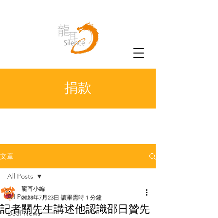
捐款
文章
All Posts
龍耳小編
All Posts
2023年7月23日
讀畢需時 1 分鐘
記者關先生講述他認識邵日贊先
Deaf News