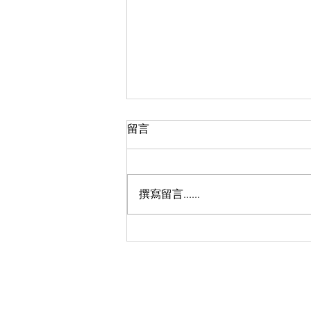
留言
撰寫留言......
【聾人視野理想社區攝影比
賽】