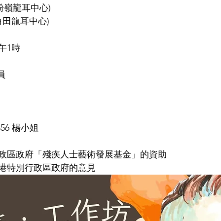
(粉嶺龍耳中心)
(白田龍耳中心)
午1時
員
356 楊小姐
政區政府「殘疾人士藝術發展基金」的資助
港特別行政區政府的意見