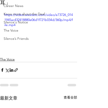
耳」
Career News
Know more about the Deaf
https://video.wixstatic.com/video/e73726_014
1945ac432418880e06d1f721b034d/360p/mp4/f
Silence's Notice
ile.mp4
The Voice
Silence’s Friends
The Voice
查看全部
最新文章