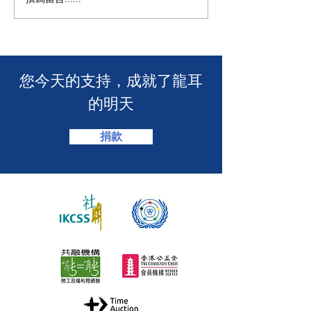
🧯 【推動資訊無障礙！龍
【🎳 聾健同樂
耳為葵盛西邨消防安全簡
力！「龍耳」會
介會提供手語翻譯】 🤟
「LING皇LIN
2026」🏆】
​您今天的支持，成就了龍耳
的明天
捐款