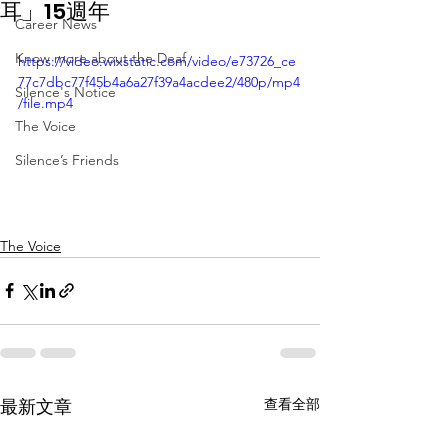
耳」15週年
Career News
Know more about the Deaf
https://video.wixstatic.com/video/e73726_ce
77c7dbc77f45b4a6a27f39a4acdee2/480p/mp4
Silence's Notice
/file.mp4
The Voice
Silence’s Friends
The Voice
查看全部
最新文章