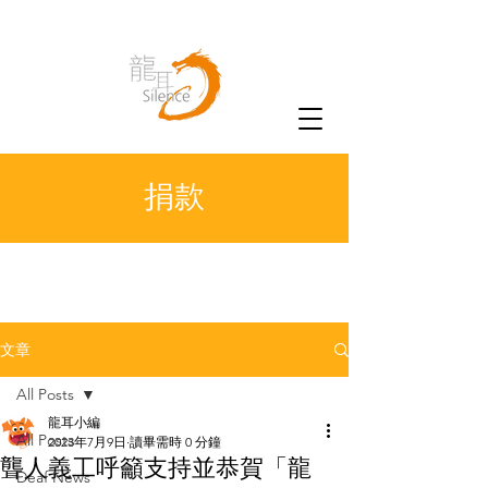
捐款
文章
All Posts
龍耳小編
All Posts
2023年7月9日
讀畢需時 0 分鐘
聾人義工呼籲支持並恭賀「龍
Deaf News