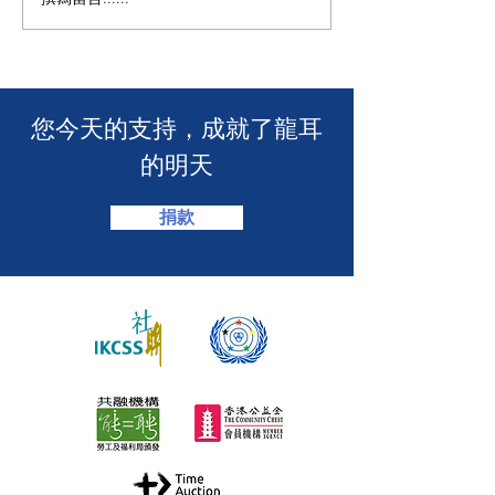
🧯 【推動資訊無障礙！龍
【🎳 聾健同樂
耳為葵盛西邨消防安全簡
力！「龍耳」會
介會提供手語翻譯】 🤟
「LING皇LIN
2026」🏆】
​您今天的支持，成就了龍耳
的明天
捐款