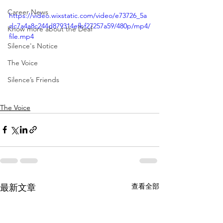
Career News
https://video.wixstatic.com/video/e73726_5a
dc7a4a8c244d879314efbf27257a59/480p/mp4/
Know more about the Deaf
file.mp4
Silence's Notice
The Voice
Silence’s Friends
The Voice
查看全部
最新文章