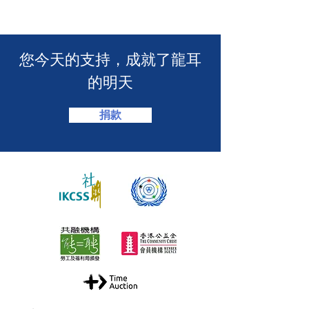
介會提供手語翻譯】 🤟
「LING皇LIN
2026」🏆】
​您今天的支持，成就了龍耳
的明天
捐款