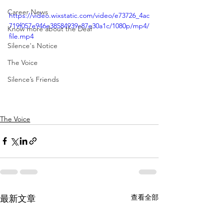
Career News
https://video.wixstatic.com/video/e73726_4ac
719f057e946e38584939c87e30a1c/1080p/mp4/
Know more about the Deaf
file.mp4
Silence's Notice
The Voice
Silence’s Friends
The Voice
查看全部
最新文章