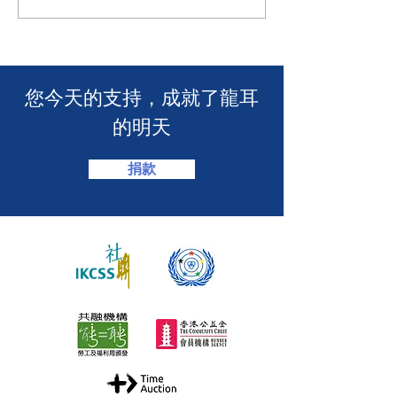
耳為葵盛西邨消防安全簡
力！「龍耳」會
介會提供手語翻譯】 🤟
「LING皇LIN
2026」🏆】
​您今天的支持，成就了龍耳
的明天
捐款