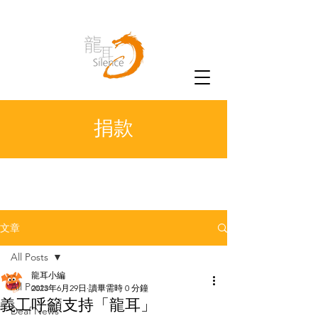
捐款
文章
All Posts
龍耳小編
All Posts
2023年6月29日
讀畢需時 0 分鐘
義工呼籲支持「龍耳」
Deaf News