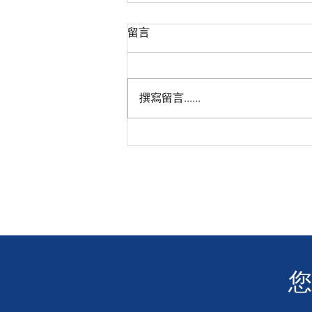
留言
撰寫留言......
【感恩關注】❤️ 讓我們聆聽聾
人的聲音 👂 電影「玲瓏」沙田
大圍圍方戲院成功放映！
​