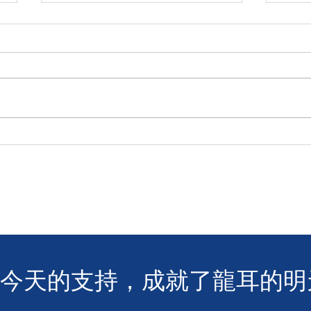
🧯 【推動資訊無障礙！龍耳為
【
葵盛西邨消防安全簡介會提供
「龍
手語翻譯】 🤟
LIN
您今天的支持，成就了龍耳的明