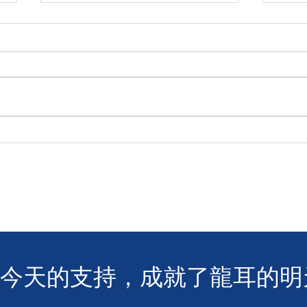
🧯 【推動資訊無障礙！龍耳為
【
葵盛西邨消防安全簡介會提供
「龍
手語翻譯】 🤟
LIN
您今天的支持，成就了龍耳的明