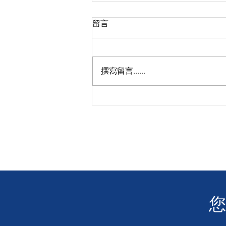
留言
撰寫留言......
【感恩關注】❤️ 讓我們聆聽聾
人的聲音 👂 電影「玲瓏」沙田
大圍圍方戲院成功放映！
​