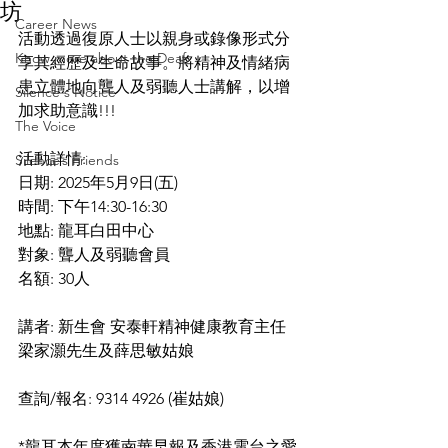
坊
Career News
活動透過復原人士以親身或錄像形式分
Know more about the Deaf
享其經歷及生命故事。將精神及情緒病
患立體地向聾人及弱聽人士講解，以增
Silence's Notice
加求助意識!!!
The Voice
活動詳情:
Silence’s Friends
日期: 2025年5月9日(五)
時間: 下午14:30-16:30
地點: 龍耳白田中心
對象: 聾人及弱聽會員
名額: 30人
講者: 新生會 安泰軒精神健康教育主任 
梁家灝先生及薛思敏姑娘
查詢/報名: 9314 4926 (崔姑娘)
*龍耳本年度獲南華早報及香港電台之愛