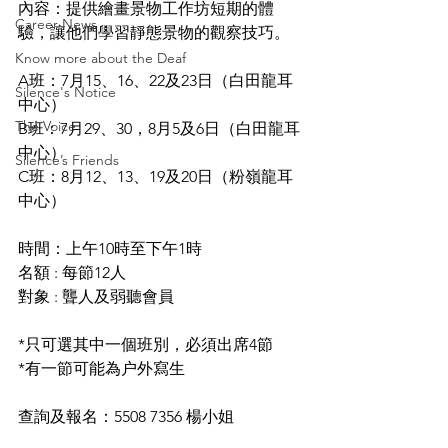
內容：提供繪畫景物工作坊短期的體
Career News
驗，讓他們學習靜態景物的觀察技巧。
Know more about the Deaf
A班：7月15、16、22及23日（白田龍耳
Silence's Notice
中心）
The Voice
B班：7月29、30，8月5及6日（白田龍耳
中心）
Silence’s Friends
C班：8月12、13、19及20日（粉嶺龍耳
中心）
時間：上午10時至下午1時
名額 : 每節12人
對象 : 聾人及弱聽會員
*只可選其中一個班別，必須出席4節
*有一節可能為户外寫生
查詢及報名：5508 7356 楊小姐