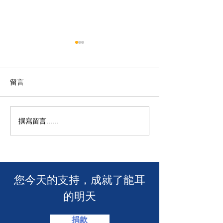
留言
【龍耳資訊】
不一樣的包包👛
撰寫留言......
​您今天的支持，成就了龍耳
的明天
捐款