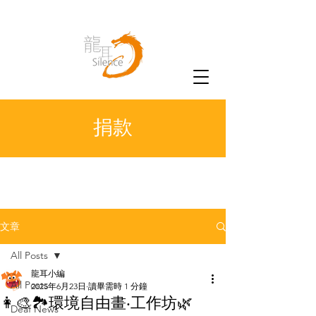
捐款
文章
All Posts
龍耳小編
All Posts
2025年6月23日
讀畢需時 1 分鐘
👩‍🎨🏞️環境自由畫‧工作坊🌿
Deaf News