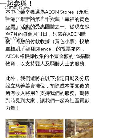
一起參與！
Career News
本中心榮幸獲選為AEON Stores（永旺
Know more about the Deaf
香港）舉辦的第二十六屆「幸福的黃色
小票」活動的受惠團體之一。從現在起
Silence's Notice
至7月的每個月11日，只需在AEON購
The Voice
物，將您的付款收據（黃色小票）投放
進標明「龍耳Silence」的投票箱內，
Silence’s Friends
AEON將根據收集的小票金額的1%捐贈
物資，以支持聾人及弱聽人士的服務。
此外，我們還將在以下指定日期及分店
設立慈善義賣攤位，扣除成本開支後的
所有收入將用作支持我們的服務。期待
到時見到大家，讓我們一起為社區貢獻
力量！