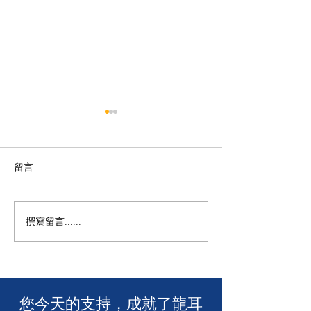
留言
撰寫留言......
🧯 【推動資訊無障礙！龍
【🎳 聾健同樂
耳為葵盛西邨消防安全簡
力！「龍耳」會
介會提供手語翻譯】 🤟
「LING皇LIN
2026」🏆】
​您今天的支持，成就了龍耳