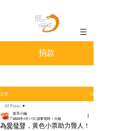
捐款
文章
All Posts
龍耳小編
All Posts
2025年4月11日
讀畢需時 1 分鐘
為愛發聲，黃色小票助力聾人！
Deaf News