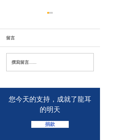
留言
撰寫留言......
🧯 【推動資訊無障礙！龍
【🎳 聾健同樂
耳為葵盛西邨消防安全簡
力！「龍耳」會
介會提供手語翻譯】 🤟
「LING皇LIN
2026」🏆】
​您今天的支持，成就了龍耳
的明天
捐款