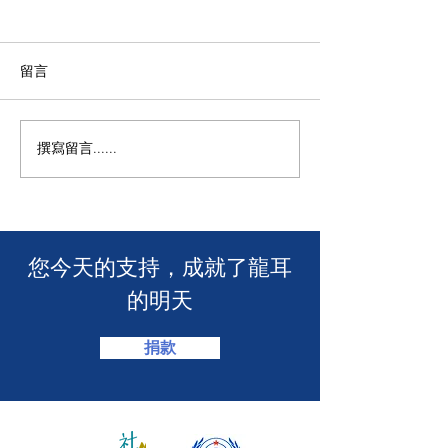
留言
撰寫留言......
年度慈善自助午餐&晚餐
【SUUNTO RUN 
2025 - 一起創造改變！🎉
MACAU】
​您今天的支持，成就了龍耳
的明天
捐款