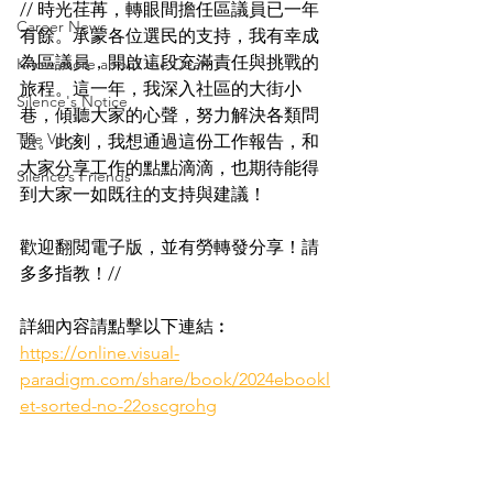
// 時光荏苒，轉眼間擔任區議員已一年
Career News
有餘。承蒙各位選民的支持，我有幸成
為區議員，開啟這段充滿責任與挑戰的
Know more about the Deaf
旅程。這一年，我深入社區的大街小
Silence's Notice
巷，傾聽大家的心聲，努力解決各類問
The Voice
題。此刻，我想通過這份工作報告，和
大家分享工作的點點滴滴，也期待能得
Silence’s Friends
到大家一如既往的支持與建議！
歡迎翻閲電子版，並有勞轉發分享！請
多多指教！//
詳細內容請點擊以下連結︰
https://online.visual-
paradigm.com/share/book/2024ebookl
et-sorted-no-22oscgrohg