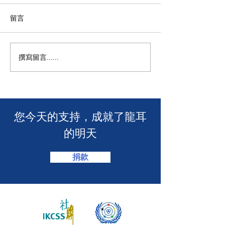
留言
撰寫留言......
🧯 【推動資訊無障礙！龍
【🎳 聾健同樂
耳為葵盛西邨消防安全簡
力！「龍耳」會
介會提供手語翻譯】 🤟
「LING皇LIN
2026」🏆】
​您今天的支持，成就了龍耳
的明天
捐款