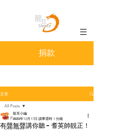
捐款
文章
All Posts
龍耳小編
All Posts
2023年12月17日
讀畢需時 1 分鐘
有聲無聲講你聽 - 耆英帥靚正！
Deaf News