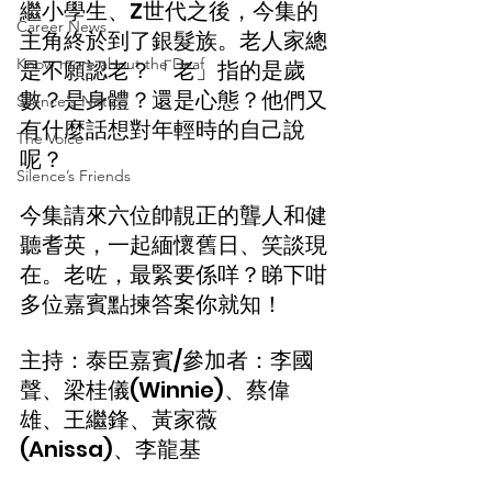
繼小學生、Z世代之後，今集的
Career News
主角終於到了銀髮族。老人家總
Know more about the Deaf
是不願認老？「老」指的是歲
數？是身體？還是心態？他們又
Silence's Notice
有什麼話想對年輕時的自己說
The Voice
呢？
Silence’s Friends
今集請來六位帥靚正的聾人和健
聽耆英，一起緬懷舊日、笑談現
在。老咗，最緊要係咩？睇下咁
多位嘉賓點揀答案你就知！
主持：泰臣嘉賓/參加者：李國
聲、梁桂儀(Winnie)、蔡偉
雄、王繼鋒、黃家薇
(Anissa)、李龍基