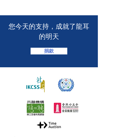
介會提供手語翻譯】 🤟
「LING皇LIN
2026」🏆】
​您今天的支持，成就了龍耳
的明天
捐款