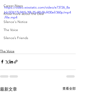
Career News
https://video.wixstatic.com/video/e73726_8a
bb5f2617b941b39b35c00d9cf430ef/360p/mp4
Know more about the Deaf
/file.mp4
Silence's Notice
The Voice
Silence’s Friends
The Voice
查看全部
最新文章