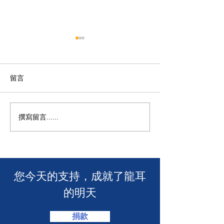
留言
【龍耳資訊】
不一樣的包包👛
撰寫留言......
​您今天的支持，成就了龍耳
的明天
捐款