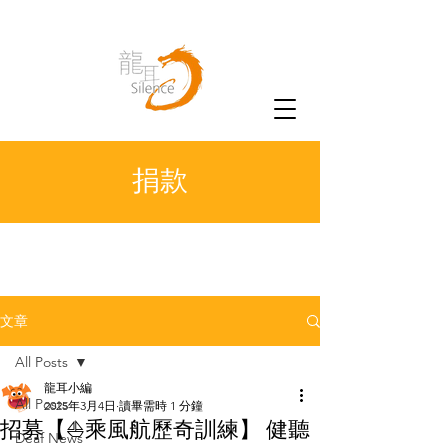
捐款
文章
All Posts
龍耳小編
All Posts
2025年3月4日
讀畢需時 1 分鐘
招募【⛵乘風航歷奇訓練】 健聽
Deaf News