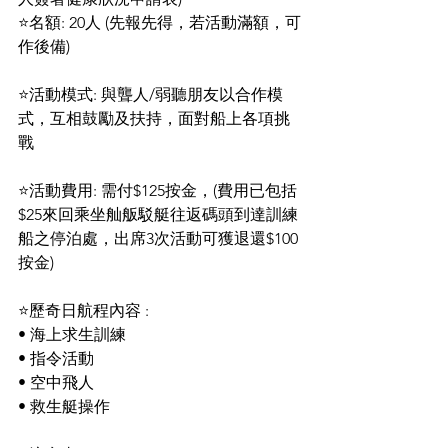
⭐名額: 20人 (先報先得，若活動滿額，可
作後備)
⭐活動模式: 與聾人/弱聽朋友以合作模
式，互相鼓勵及扶持，面對船上各項挑
戰
⭐活動費用: 需付$125按金，(費用已包括
$25來回乘坐舢舨駁艇往返碼頭到達訓練
船之停泊處，出席3次活動可獲退還$100
按金)
⭐歷奇日航程內容 :
• 海上求生訓練
• 指令活動
• 空中飛人
• 救生艇操作