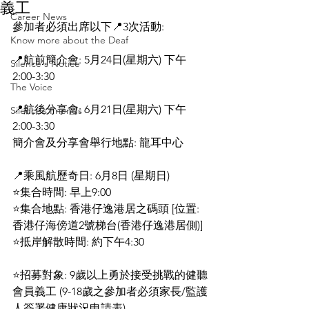
義工
Career News
參加者必須出席以下📍3次活動:
Know more about the Deaf
📍航前簡介會: 5月24日(星期六) 下午
Silence's Notice
2:00-3:30
The Voice
📍航後分享會: 6月21日(星期六) 下午
Silence’s Friends
2:00-3:30
簡介會及分享會舉行地點: 龍耳中心
📍乘風航歷奇日: 6月8日 (星期日)
⭐集合時間: 早上9:00
⭐集合地點: 香港仔逸港居之碼頭 [位置: 
香港仔海傍道2號梯台(香港仔逸港居側)]
⭐抵岸解散時間: 約下午4:30
⭐招募對象: 9歲以上勇於接受挑戰的健聽
會員義工 (9-18歲之參加者必須家長/監護
人簽署健康狀況申請表)