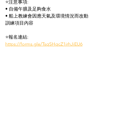
⭐注意事項:
• 自備午膳及足夠食水
• 船上教練會因應天氣及環境情況而改動
訓練項目內容
⭐報名連結:
https://forms.gle/TsqSHqcZ1irhJiEU6