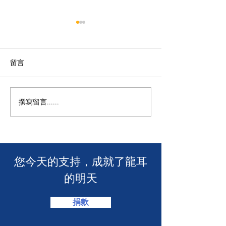
留言
M+ | 看我今天
撰寫留言......
香港警務處 | 網上申請992
緊急短訊求助服務
​您今天的支持，成就了龍耳
的明天
捐款