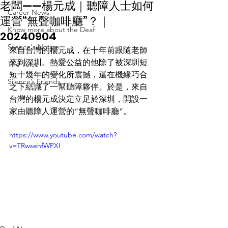
老闆——楊元成｜聽障人士如何
Career News
運營“無聲咖啡廳”？｜
Know more about the Deaf
20240904
Silence's Notice
來自台灣的楊元成，在十年前跟隨老師
來到深圳。熱愛公益的他除了被深圳短
The Voice
短十幾年的變化所震撼，還在機緣巧合
Silence’s Friends
之下結識了一幫聽障夥伴。於是，來自
台灣的楊元成決定立足於深圳，開設一
家由聽障人運營的“無聲咖啡廳”。
https://www.youtube.com/watch?
v=TRwsehfWPXI