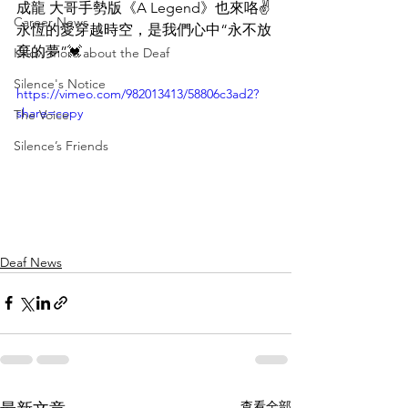
成龍 大哥手勢版《A Legend》也來咯✌️
Career News
永恆的愛穿越時空，是我們心中“永不放
棄的夢”💓
Know more about the Deaf
Silence's Notice
https://vimeo.com/982013413/58806c3ad2?
share=copy
The Voice
Silence’s Friends
Deaf News
查看全部