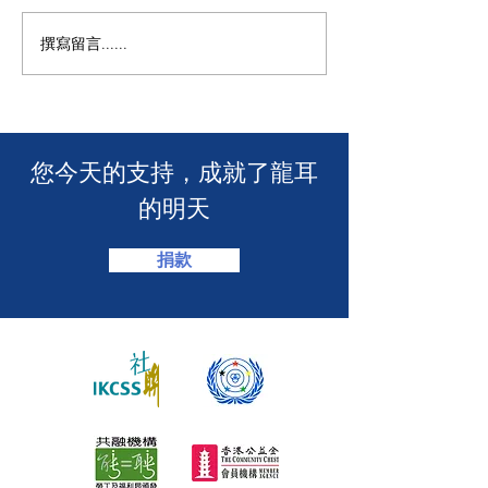
M+ | 看我今天
撰寫留言......
香港警務處 | 網上申請992
緊急短訊求助服務
​您今天的支持，成就了龍耳
的明天
捐款