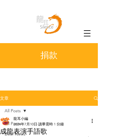
捐款
文章
All Posts
龍耳小編
All Posts
2024年7月10日
讀畢需時 1 分鐘
成龍表演手語歌
Deaf News