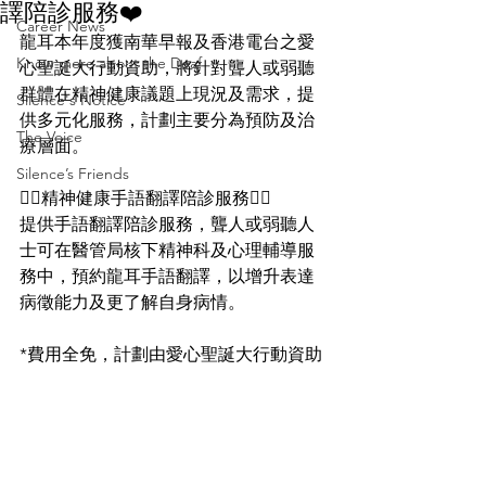
譯陪診服務❤️
Career News
龍耳本年度獲南華早報及香港電台之愛
Know more about the Deaf
心聖誕大行動資助，將針對聾人或弱聽
群體在精神健康議題上現況及需求，提
Silence's Notice
供多元化服務，計劃主要分為預防及治
The Voice
療層面。
Silence’s Friends
👨‍⚕️精神健康手語翻譯陪診服務👩‍⚕️
提供手語翻譯陪診服務，聾人或弱聽人
士可在醫管局核下精神科及心理輔導服
務中，預約龍耳手語翻譯，以增升表達
病徵能力及更了解自身病情。
*費用全免，計劃由愛心聖誕大行動資助