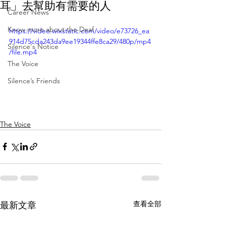
耳」去幫助有需要的人
Career News
Know more about the Deaf
https://video.wixstatic.com/video/e73726_ea
914d75cda243da9ee19344ffe8ca29/480p/mp4
Silence's Notice
/file.mp4
The Voice
Silence’s Friends
The Voice
查看全部
最新文章