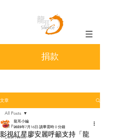
捐款
文章
All Posts
龍耳小編
All Posts
2023年7月16日
讀畢需時 0 分鐘
影視紅星廖安麗呼籲支持「龍
Deaf News