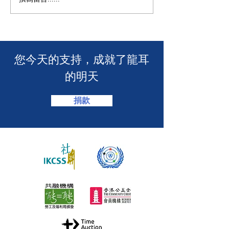
🧯 【推動資訊無障礙！龍
【🎳 聾健同樂
耳為葵盛西邨消防安全簡
力！「龍耳」會
介會提供手語翻譯】 🤟
「LING皇LIN
2026」🏆】
​您今天的支持，成就了龍耳
的明天
捐款