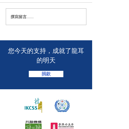
撰寫留言......
年度慈善自助午餐&晚餐
【SUUNTO RUN 
2025 - 一起創造改變！🎉
MACAU】
​您今天的支持，成就了龍耳
的明天
捐款