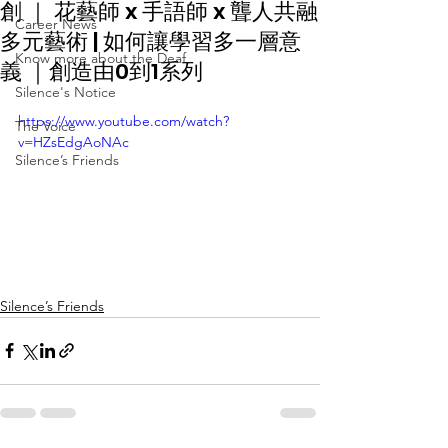
創 ｜ 花藝師 x 手語師 x 聾人共融
Career News
多元藝術 | 如何讓學習多一層意
Know more about the Deaf
義 ｜創造由0到1系列
Silence's Notice
https://www.youtube.com/watch?
The Voice
v=HZsEdgAoNAc
Silence’s Friends
Silence’s Friends