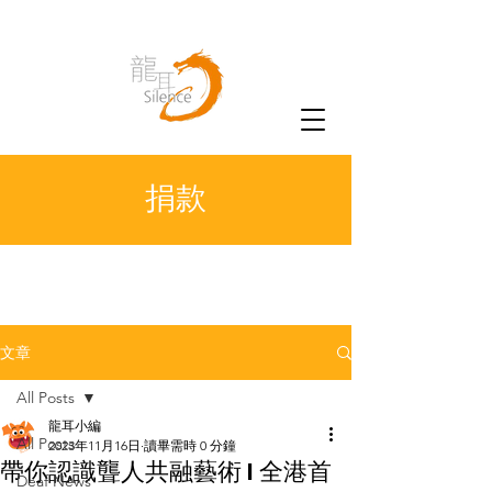
捐款
文章
All Posts
龍耳小編
All Posts
2023年11月16日
讀畢需時 0 分鐘
帶你認識聾人共融藝術 I 全港首
Deaf News