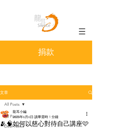
捐款
文章
All Posts
龍耳小編
All Posts
2025年6月6日
讀畢需時 1 分鐘
🫂🧠如何以慈心對待自己講座🩷
Deaf News