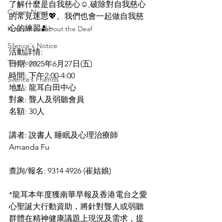
了解什麼是自我慈心☺️,破除對自我慈心
Career News
的常見迷思💖。我們也會一起做自我慈
心的練習🫂~
Know more about the Deaf
Silence's Notice
活動詳情:
The Voice
日期: 2025年6月27日(五)
時間: 下午2:00-4:00
Silence’s Friends
地點: 龍耳白田中心
對象: 聾人及弱聽會員
名額: 30人
講者: 說書人 睡眠及心理治療師 
Amanda Fu
查詢/報名: 9314 4926 (崔姑娘)
*龍耳本年度獲南華早報及香港電台之愛
心聖誕大行動資助，將針對聾人或弱聽
群體在精神健康議題上現況及需求，提