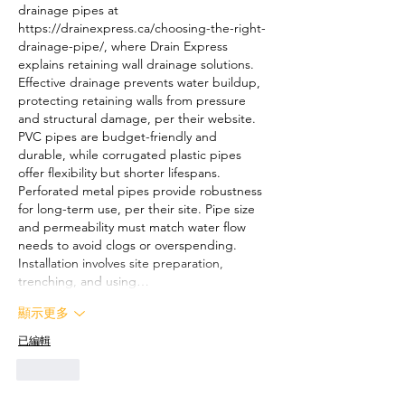
drainage pipes at 
https://drainexpress.ca/choosing-the-right-
drainage-pipe/
, where Drain Express 
explains retaining wall drainage solutions. 
Effective drainage prevents water buildup, 
protecting retaining walls from pressure 
and structural damage, per their website. 
PVC pipes are budget-friendly and 
durable, while corrugated plastic pipes 
offer flexibility but shorter lifespans. 
Perforated metal pipes provide robustness 
for long-term use, per their site. Pipe size 
and permeability must match water flow 
needs to avoid clogs or overspending. 
Installation involves site preparation, 
trenching, and using…
顯示更多
已編輯
按讚