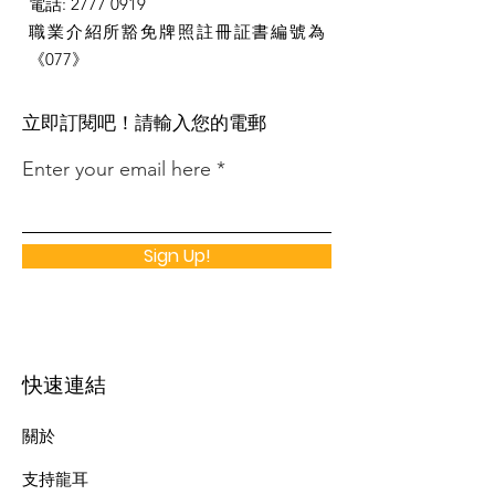
電話
:
2777 0919
職業介紹所豁免牌照註冊証書編號為
《077》
​立即訂閱吧！請輸入您的電郵
Enter your email here
Sign Up!
快速連結
關於
支持龍耳