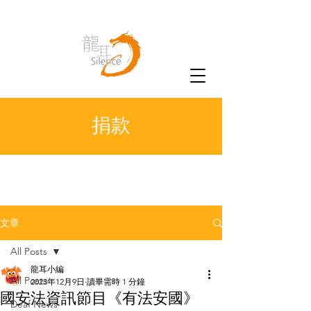
捐款
文章
All Posts
龍耳小編
All Posts
2023年12月9日
讀畢需時 1 分鐘
國安法資訊節目《有法安國》
Deaf News