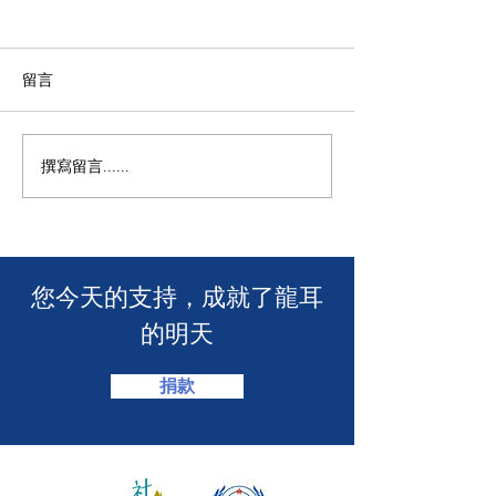
留言
撰寫留言......
年度慈善自助午餐&晚餐
【SUUNTO RUN 
2025 - 一起創造改變！🎉
MACAU】
​您今天的支持，成就了龍耳
的明天
捐款