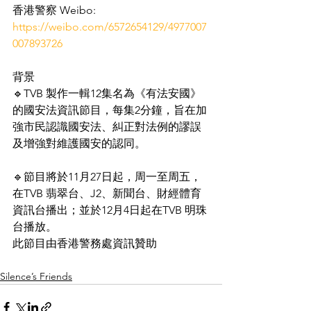
香港警察 Weibo:
https://weibo.com/6572654129/4977007
007893726
背景
🔹TVB 製作一輯12集名為《有法安國》
的國安法資訊節目，每集2分鐘，旨在加
強市民認識國安法、糾正對法例的謬誤
及增強對維護國安的認同。
🔹節目將於11月27日起，周一至周五，
在TVB 翡翠台、J2、新聞台、財經體育
資訊台播出；並於12月4日起在TVB 明珠
台播放。
此節目由香港警務處資訊贊助
Silence’s Friends