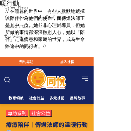
暖行動
Career News
// 在喧囂的世界中，有些人默默地選擇
Know more about the Deaf
以陪伴作為他們的使命，而傳燈法師正
是其中一位。她並非心理輔導員，但她
Silence's Notice
所做的事情卻深深撫慰人心，她以「陪
The Voice
伴」走進病患和家屬的世界，成為生命
路途中的同行者。//
Silence’s Friends