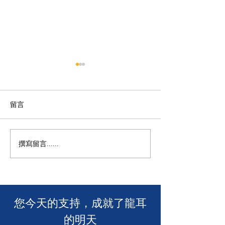
留言
撰寫留言......
年度慈善自助午餐&晚餐
【SUUNTO RUN 
2025 - 一起創造改變！🎉
MACAU】
​您今天的支持，成就了龍耳
的明天