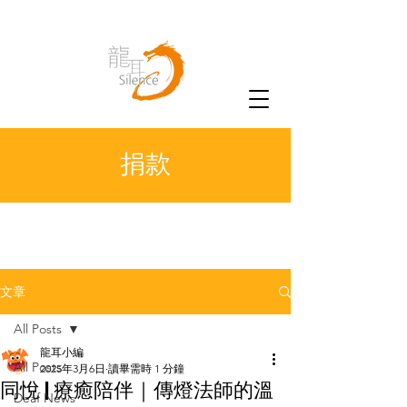
捐款
文章
All Posts
龍耳小編
All Posts
2025年3月6日
讀畢需時 1 分鐘
同悅 | 療癒陪伴｜傳燈法師的溫
Deaf News