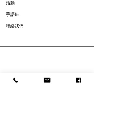
​活動
手語班
​聯絡我們