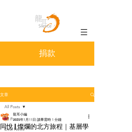
捐款
文章
All Posts
龍耳小編
All Posts
2025年1月11日
讀畢需時 1 分鐘
同悅 | 燦爛的北方旅程｜基層學
Deaf News