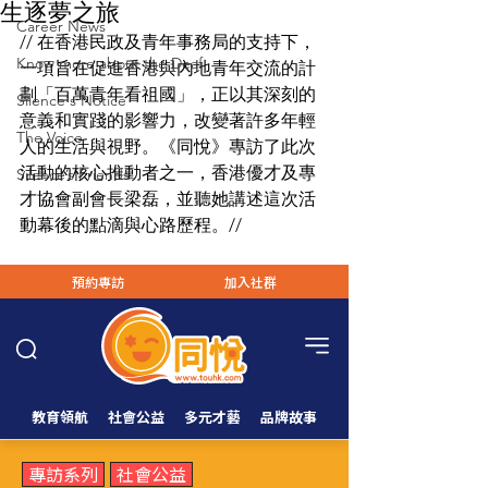
生逐夢之旅
Career News
// 在香港民政及青年事務局的支持下，
Know more about the Deaf
一項旨在促進香港與內地青年交流的計
劃「百萬青年看祖國」，正以其深刻的
Silence's Notice
意義和實踐的影響力，改變著許多年輕
The Voice
人的生活與視野。《同悅》專訪了此次
活動的核心推動者之一，香港優才及專
Silence’s Friends
才協會副會長梁磊，並聽她講述這次活
動幕後的點滴與心路歷程。//