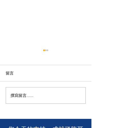
留言
撰寫留言......
年度慈善自助午餐&晚餐
【SUUNTO RUN 
2025 - 一起創造改變！🎉
MACAU】