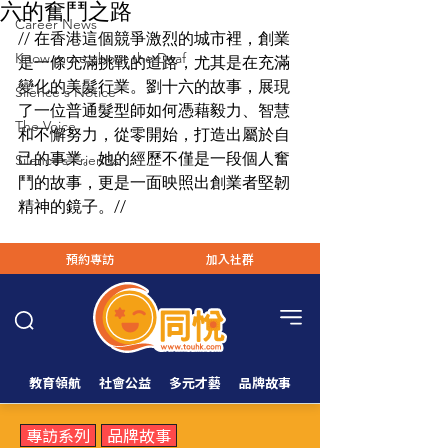
六的奮鬥之路
Career News
// 在香港這個競爭激烈的城市裡，創業
Know more about the Deaf
是一條充滿挑戰的道路，尤其是在充滿
變化的美髮行業。劉十六的故事，展現
Silence's Notice
了一位普通髮型師如何憑藉毅力、智慧
The Voice
和不懈努力，從零開始，打造出屬於自
己的事業。她的經歷不僅是一段個人奮
Silence’s Friends
鬥的故事，更是一面映照出創業者堅韌
精神的鏡子。//