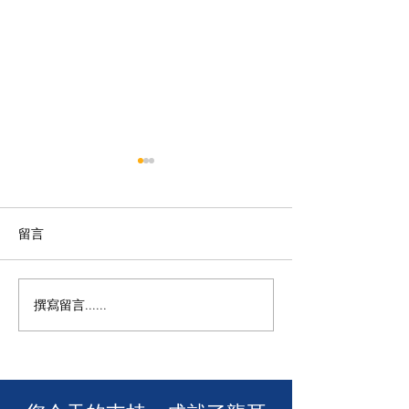
留言
撰寫留言......
年度慈善自助午餐&晚餐
【SUUNTO RUN 
2025 - 一起創造改變！🎉
MACAU】