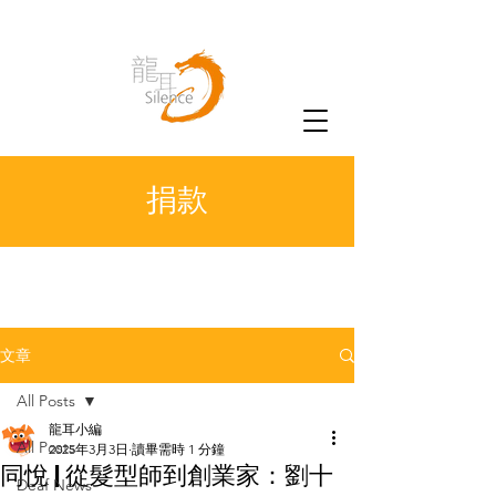
捐款
文章
All Posts
龍耳小編
All Posts
2025年3月3日
讀畢需時 1 分鐘
同悅 | 從髮型師到創業家：劉十
Deaf News