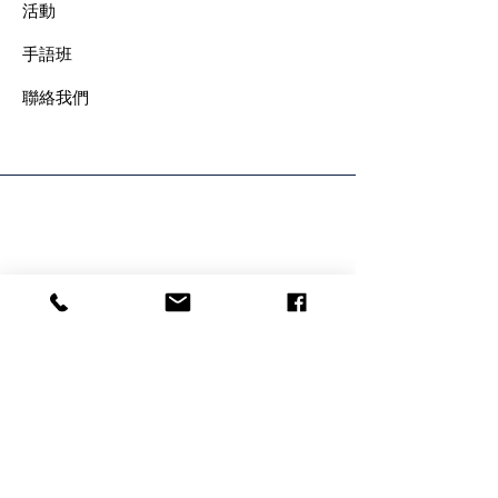
​活動
手語班
​聯絡我們