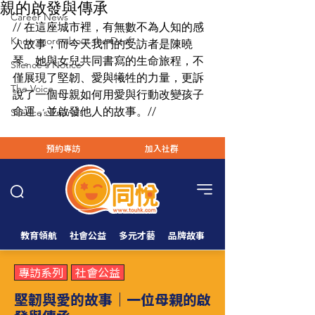
親的啟發與傳承
Career News
// 在這座城市裡，有無數不為人知的感
Know more about the Deaf
人故事，而今天我們的受訪者是陳曉
琴。她與女兒共同書寫的生命旅程，不
Silence's Notice
僅展現了堅韌、愛與犧牲的力量，更訴
The Voice
說了一個母親如何用愛與行動改變孩子
命運，並啟發他人的故事。//
Silence’s Friends