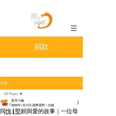
捐款
文章
All Posts
龍耳小編
All Posts
2025年1月29日
讀畢需時 1 分鐘
同悅 | 堅韌與愛的故事｜一位母
Deaf News