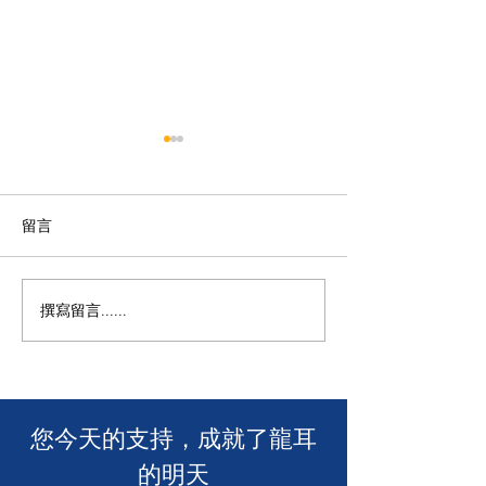
留言
撰寫留言......
年度慈善自助午餐&晚餐
【SUUNTO RUN 
2025 - 一起創造改變！🎉
MACAU】
​您今天的支持，成就了龍耳
的明天