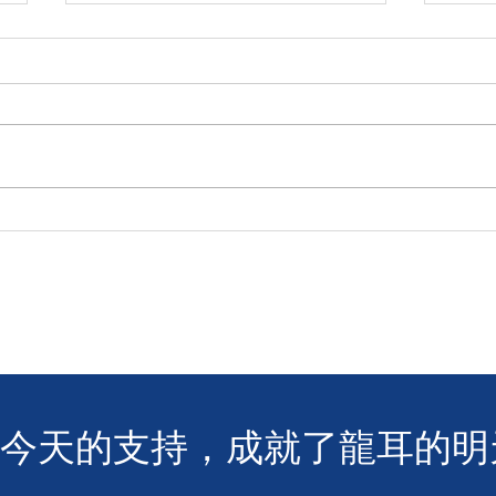
🧯 【推動資訊無障礙！龍耳為
【
葵盛西邨消防安全簡介會提供
「龍
手語翻譯】 🤟
LIN
您今天的支持，成就了龍耳的明