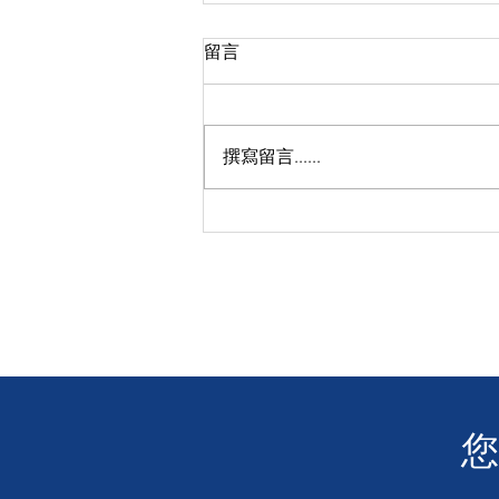
留言
撰寫留言......
【感恩關注】❤️ 讓我們聆聽聾
人的聲音 👂 電影「玲瓏」沙田
大圍圍方戲院成功放映！
​