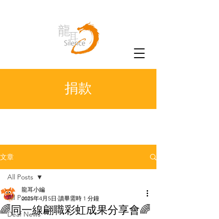
捐款
文章
All Posts
龍耳小編
All Posts
2025年4月5日
讀畢需時 1 分鐘
🌈同一線翩職彩虹成果分享會🌈
Deaf News