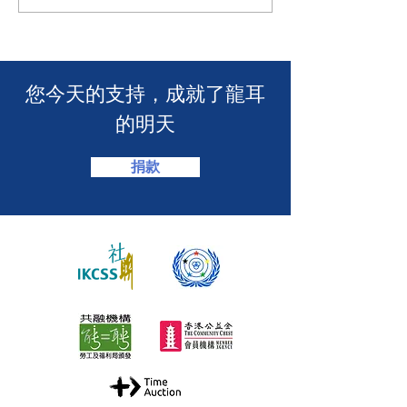
耳為葵盛西邨消防安全簡
力！「龍耳」會
介會提供手語翻譯】 🤟
「LING皇LIN
2026」🏆】
​您今天的支持，成就了龍耳
的明天
捐款