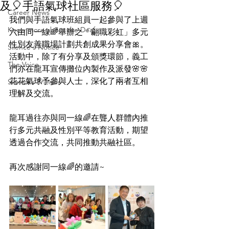
及🎈手語氣球社區服務🎈
Career News
我們與手語氣球班組員一起參與了上週
Know more about the Deaf
六由同一線🌈舉辦之「翩職彩虹」多元
性別友善職場計劃共創成果分享會🎀。
Silence's Notice
活動中，除了有分享及頒獎環節，義工
The Voice
們亦在龍耳宣傳攤位內製作及派發🌸🌸
花花氣球予參與人士，深化了兩者互相
Silence’s Friends
理解及交流。
龍耳過往亦與同一線🌈在聾人群體內推
行多元共融及性別平等教育活動，期望
透過合作交流，共同推動共融社區。
再次感謝同一線🌈的邀請~